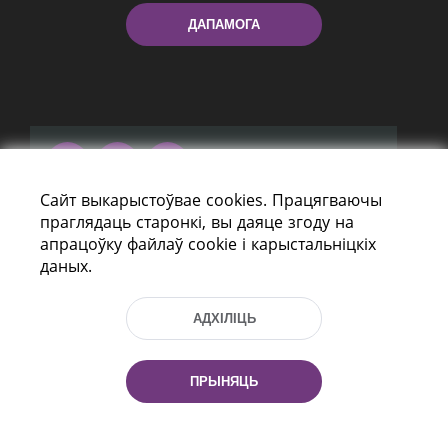
ДАПАМОГА
Сайт выкарыстоўвае cookies. Працягваючы
праспект Незалежнасці 116
праглядаць старонкі, вы даяце згоду на
г. Мiнск, Рэспубліка Беларусь, 220114
апрацоўку файлаў cookie і карыстальніцкіх
Тэл.: (+375 17) 368 37 37, Факс: (+375 17)
даных.
368 97 06
Эл. пошта: inbox@nlb.by
АДХІЛІЦЬ
ПРЫНЯЦЬ
Усе правы абаронены:
«Нацыянальная бібліятэка
Беларусі» 2006 — 2026