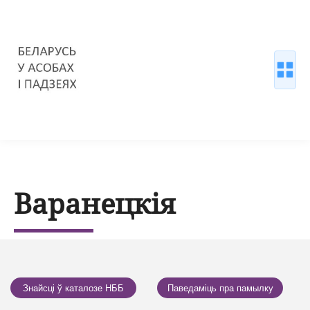
Варанецкія
Знайсці ў каталозе НББ
Паведаміць пра памылку