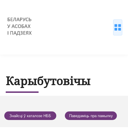
Карыбутовічы
Знайсці ў каталозе НББ
Паведаміць пра памылку