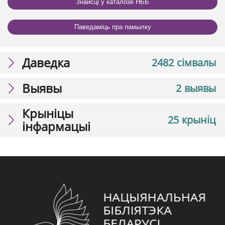
Знайсці ў каталозе НББ
Паведаміць пра памылку
Даведка
2482 сімвалы
Выявы
2 выявы
Крыніцы
25 крыніц
інфармацыі