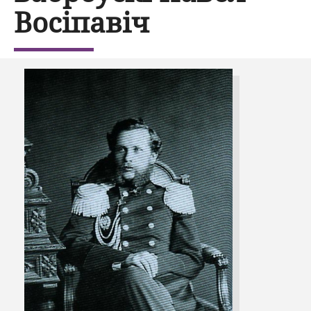
Восіпавіч