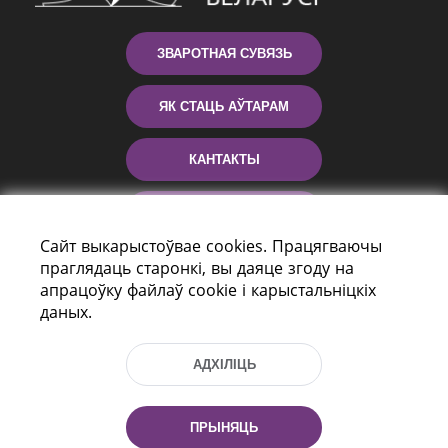
ЗВАРОТНАЯ СУВЯЗЬ
ЯК СТАЦЬ АЎТАРАМ
КАНТАКТЫ
ДАПАМОГА
Сайт выкарыстоўвае cookies. Працягваючы
праглядаць старонкі, вы даяце згоду на
апрацоўку файлаў cookie і карыстальніцкіх
даных.
АДХІЛІЦЬ
праспект Незалежнасці 116
г. Мiнск, Рэспубліка Беларусь, 220114
ПРЫНЯЦЬ
Тэл.: (+375 17) 368 37 37, Факс: (+375 17)