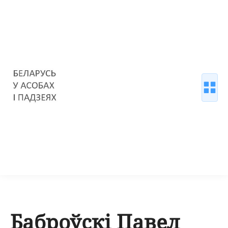
Баброўскі Павел