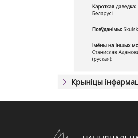
Кароткая даведка:
Беларусі
Псеўданімы:
Skuls
Імёны на іншых м
Станислав Адамови
(руская);
Крыніцы інфарма