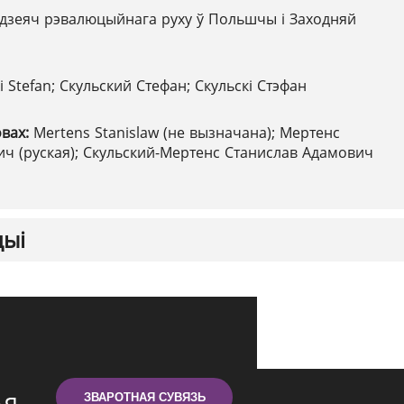
дзеяч рэвалюцыйнага руху ў Польшчы і Заходняй
ki Stefan; Скульский Стефан; Скульскі Стэфан
овах:
Mertens Stanislaw (не вызначана); Мертенс
ч (руская); Скульский-Мертенс Станислав Адамович
цыі
ЗВАРОТНАЯ СУВЯЗЬ