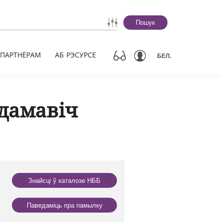
Пошук
ПАРТНЁРАМ
АБ РЭСУРСЕ
БЕЛ.
дамавіч
Знайсці ў каталозе НББ
Паведаміць пра памылку