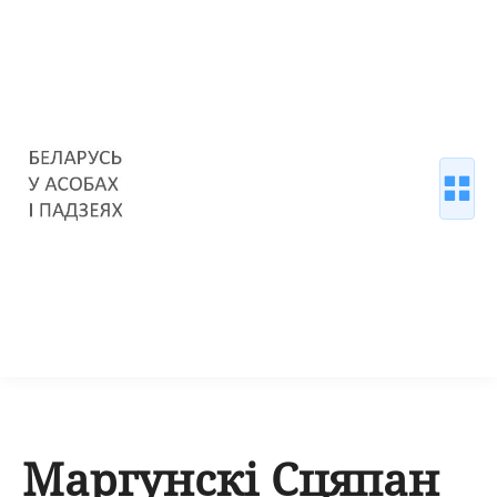
Маргунскі Сцяпан