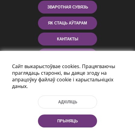
ЗВАРОТНАЯ СУВЯЗЬ
ЯК СТАЦЬ АЎТАРАМ
КАНТАКТЫ
ДАПАМОГА
Сайт выкарыстоўвае cookies. Працягваючы
праглядаць старонкі, вы даяце згоду на
апрацоўку файлаў cookie і карыстальніцкіх
даных.
АДХІЛІЦЬ
праспект Незалежнасці 116
г. Мiнск, Рэспубліка Беларусь, 220114
ПРЫНЯЦЬ
Тэл.: (+375 17) 368 37 37, Факс: (+375 17)
368 97 06