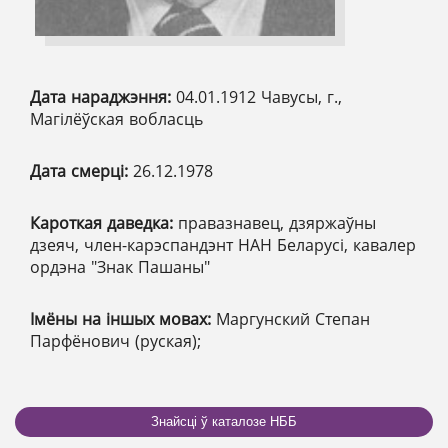
Дата нараджэння:
04.01.1912 Чавусы, г.,
Магілёўская вобласць
Дата смерці:
26.12.1978
Кароткая даведка:
правазнавец, дзяржаўны
дзеяч, член-карэспандэнт НАН Беларусі, кавалер
ордэна "Знак Пашаны"
Імёны на іншых мовах:
Маргунский Степан
Парфёнович (руская);
Знайсці ў каталозе НББ