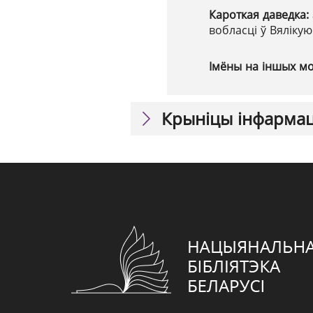
Кароткая даведка:
вобласці ў Вяліку
Імёны на іншых м
Крыніцы інфарма