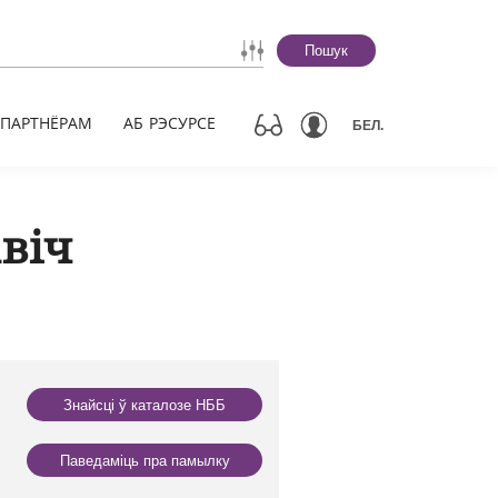
Пошук
ПАРТНЁРАМ
АБ РЭСУРСЕ
БЕЛ.
авіч
Знайсці ў каталозе НББ
Паведаміць пра памылку