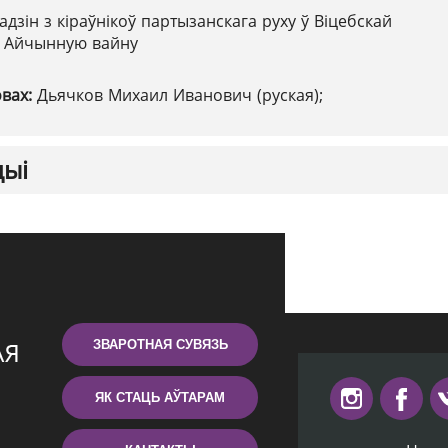
адзін з кіраўнікоў партызанскага руху ў Віцебскай
ю Айчынную вайну
овах:
Дьячков Михаил Иванович (руская);
цыі
ЗВАРОТНАЯ СУВЯЗЬ
ЯК СТАЦЬ АЎТАРАМ