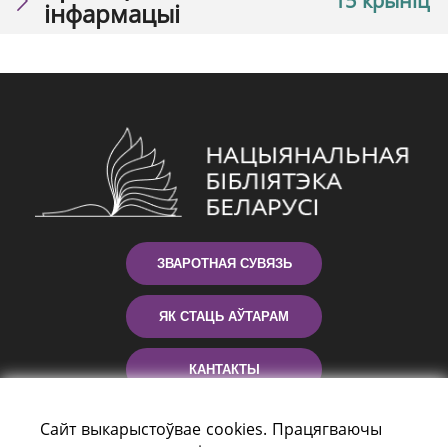
15 крыніц
інфармацыі
ЗВАРОТНАЯ СУВЯЗЬ
ЯК СТАЦЬ АЎТАРАМ
КАНТАКТЫ
ДАПАМОГА
Сайт выкарыстоўвае cookies. Працягваючы