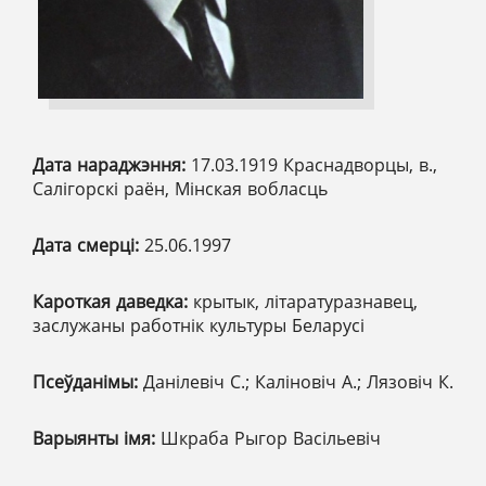
Дата нараджэння:
17.03.1919 Краснадворцы, в.,
Салігорскі раён, Мінская вобласць
Дата смерці:
25.06.1997
Кароткая даведка:
крытык, літаратуразнавец,
заслужаны работнік культуры Беларусі
Псеўданімы:
Данілевіч С.; Каліновіч А.; Лязовіч К.
Варыянты імя:
Шкраба Рыгор Васільевіч