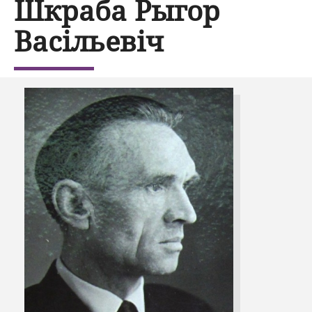
Шкраба Рыгор
Васільевіч