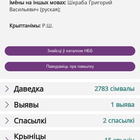
Імёны на іншых мовах:
Шкраба Григорий
Васильевич (руская);
Крыптанімы:
Р.Ш.
Знайсці ў каталозе НББ
Паведаміць пра памылку
Даведка
2783 сімвалы
Выявы
1 выява
Спасылкі
2 спасылкі
Крыніцы