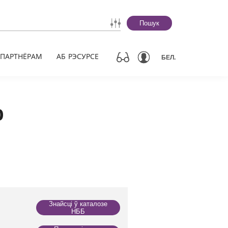
Пошук
ПАРТНЁРАМ
АБ РЭСУРСЕ
БЕЛ.
р
Знайсці ў каталозе
НББ