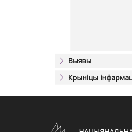
Выявы
Крыніцы інфарма