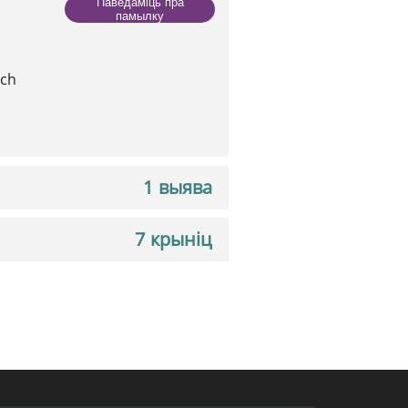
Паведаміць пра
памылку
tch
1 выява
7 крыніц