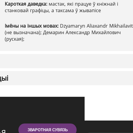
Кароткая даведка:
мастак, які працуе ў кніжнай і
станковай графіцы, а таксама ў жывапісе
Імёны на іншых мовах:
Dzyamaryn Aliaxandr Mikhailavi
(не вызначана); Демарин Александр Михайлович
(руская);
цыі
ЗВАРОТНАЯ СУВЯЗЬ