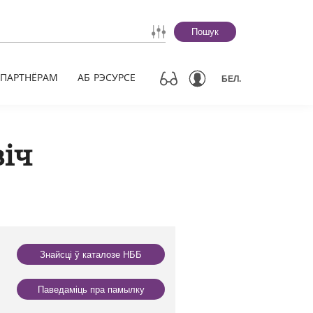
Пошук
ПАРТНЁРАМ
АБ РЭСУРСЕ
БЕЛ.
віч
Знайсці ў каталозе НББ
Паведаміць пра памылку