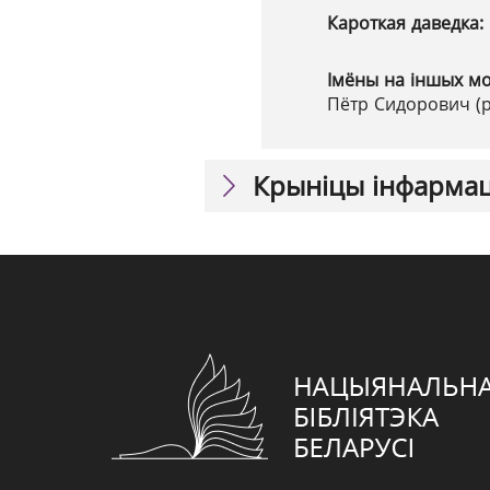
Кароткая даведка:
Імёны на іншых м
Пётр Сидорович (р
Крыніцы інфарма