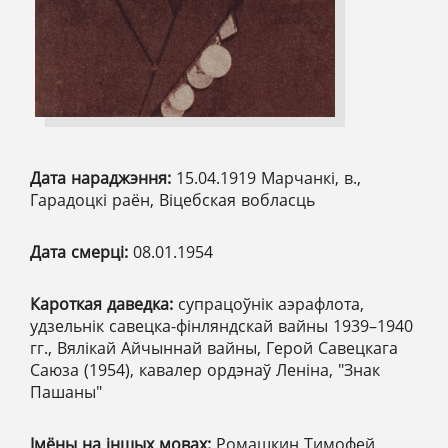
Дата нараджэння:
15.04.1919 Марчанкі, в.,
Гарадоцкі раён, Віцебская вобласць
Дата смерці:
08.01.1954
Кароткая даведка:
супрацоўнік аэрафлота,
удзельнік савецка-фінляндскай вайны 1939–1940
гг., Вялікай Айчыннай вайны, Герой Савецкага
Саюза (1954), кавалер ордэнаў Леніна, "Знак
Пашаны"
Імёны на іншых мовах:
Ромашкин Тимофей