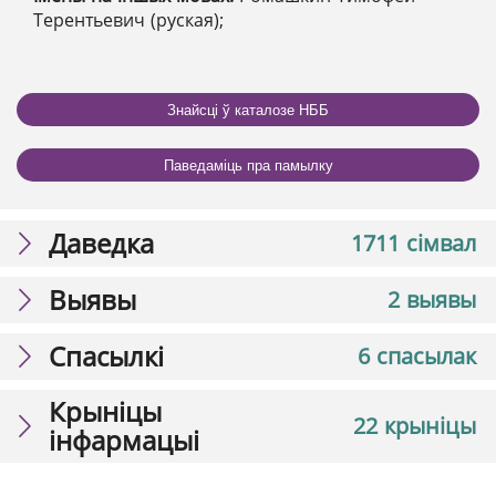
Терентьевич (руская);
Знайсці ў каталозе НББ
Паведаміць пра памылку
Даведка
1711 сімвал
Выявы
2 выявы
Спасылкі
6 спасылак
Крыніцы
22 крыніцы
інфармацыі