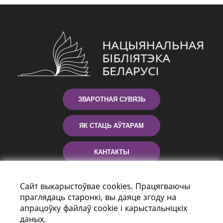
ЗВАРОТНАЯ СУВЯЗЬ
ЯК СТАЦЬ АЎТАРАМ
КАНТАКТЫ
ДАПАМОГА
Сайт выкарыстоўвае cookies. Працягваючы
праглядаць старонкі, вы даяце згоду на
апрацоўку файлаў cookie і карыстальніцкіх
даных.