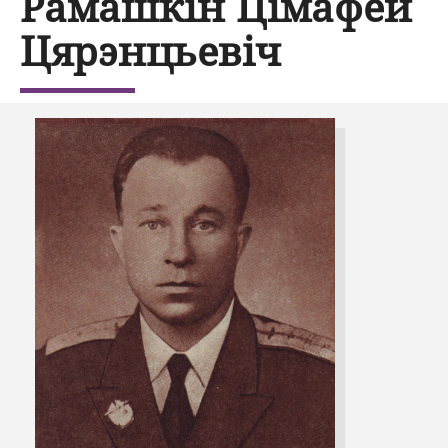
Рамашкін Цімафей
Цярэнцьевіч