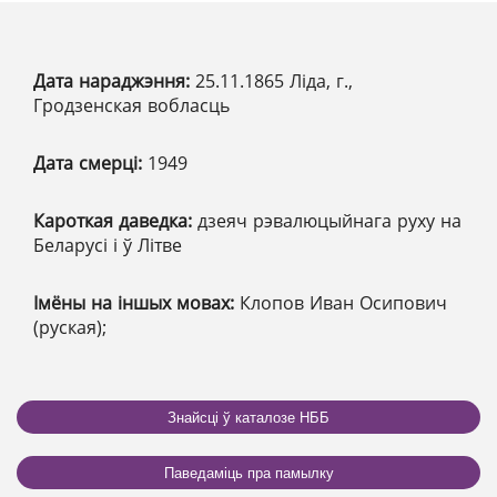
Дата нараджэння:
25.11.1865 Ліда, г.,
Гродзенская вобласць
Дата смерці:
1949
Кароткая даведка:
дзеяч рэвалюцыйнага руху на
Беларусі і ў Літве
Імёны на іншых мовах:
Клопов Иван Осипович
(руская);
Знайсці ў каталозе НББ
Паведаміць пра памылку