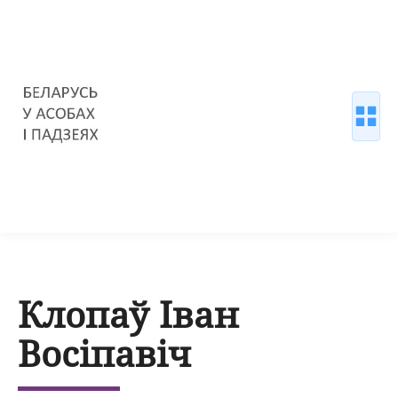
Клопаў Іван
Восіпавіч