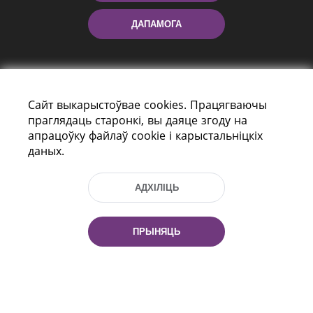
ДАПАМОГА
Сайт выкарыстоўвае cookies. Працягваючы
праглядаць старонкі, вы даяце згоду на
апрацоўку файлаў cookie і карыстальніцкіх
даных.
праспект Незалежнасці 116
г. Мiнск, Рэспубліка Беларусь, 220114
Тэл.: (+375 17) 368 37 37, Факс: (+375 17)
АДХІЛІЦЬ
368 97 06
Эл. пошта: inbox@nlb.by
ПРЫНЯЦЬ
Усе правы абаронены:
«Нацыянальная бібліятэка
Беларусі» 2006 — 2026