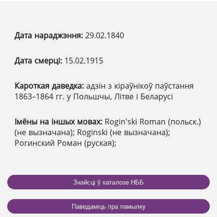
Дата нараджэння:
29.02.1840
Дата смерці:
15.02.1915
Кароткая даведка:
адзін з кіраўнікоў паўстання
1863–1864 гг. у Польшчы, Літве і Беларусі
Імёны на іншых мовах:
Rogin'ski Roman (польск.)
(не вызначана); Roginski (не вызначана);
Рогинский Роман (руская);
Знайсці ў каталозе НББ
Паведаміць пра памылку