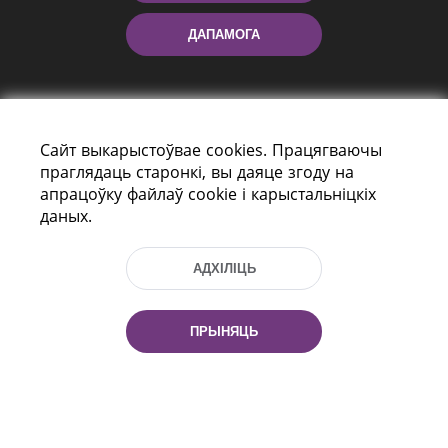
ДАПАМОГА
Сайт выкарыстоўвае cookies. Працягваючы
праглядаць старонкі, вы даяце згоду на
апрацоўку файлаў cookie і карыстальніцкіх
даных.
праспект Незалежнасці 116
г. Мiнск, Рэспубліка Беларусь, 220114
Тэл.: (+375 17) 368 37 37, Факс: (+375 17)
АДХІЛІЦЬ
368 97 06
Эл. пошта: inbox@nlb.by
ПРЫНЯЦЬ
Усе правы абаронены:
«Нацыянальная бібліятэка
Беларусі» 2006 — 2026