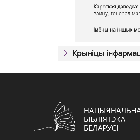
Кароткая даведка:
вайну, генерал-ма
Імёны на іншых м
Крыніцы інфарма