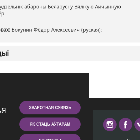
удзельнік абароны Беларусі ў Вялікую Айчынную
ёр
овах:
Бокунин Фёдор Алексеевич (руская);
цыі
ЗВАРОТНАЯ СУВЯЗЬ
ЯК СТАЦЬ АЎТАРАМ