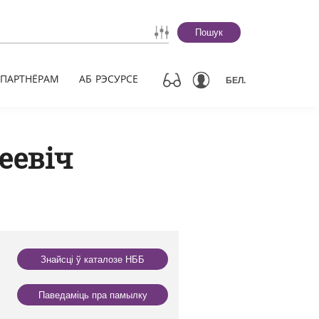
Пошук
ПАРТНЁРАМ
АБ РЭСУРСЕ
БЕЛ.
еевіч
Знайсці ў каталозе НББ
Паведаміць пра памылку