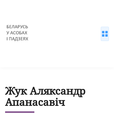
Жук Аляксандр
Апанасавіч