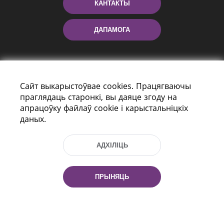
КАНТАКТЫ
ДАПАМОГА
Сайт выкарыстоўвае cookies. Працягваючы
праглядаць старонкі, вы даяце згоду на
апрацоўку файлаў cookie і карыстальніцкіх
даных.
праспект Незалежнасці 116
г. Мiнск, Рэспубліка Беларусь, 220114
АДХІЛІЦЬ
Тэл.: (+375 17) 368 37 37, Факс: (+375 17)
368 97 06
Эл. пошта: inbox@nlb.by
ПРЫНЯЦЬ
Усе правы абаронены: