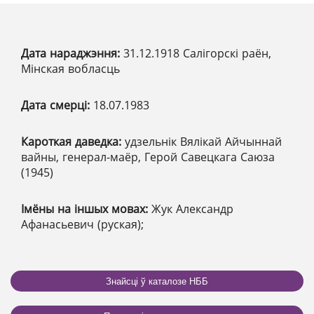
Дата нараджэння:
31.12.1918 Салігорскі раён,
Мінская вобласць
Дата смерці:
18.07.1983
Кароткая даведка:
удзельнік Вялікай Айчыннай
вайны, генерал-маёр, Герой Савецкага Саюза
(1945)
Імёны на іншых мовах:
Жук Александр
Афанасьевич (руская);
Знайсці ў каталозе НББ