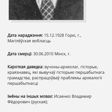
Дата нараджэння:
15.12.1928 Горкі, г.,
Магілёўская вобласць
Дата смерці:
30.06.2010 Мінск, г.
Кароткая даведка:
вучоны-археолаг, гісторык,
краязнавец, які вывучаў гісторыю першабытнага
грамадства, распрацоўваў праблемы археалогіі
першабытнасці
Імёны на іншых мовах:
Исаенко Владимир
Фёдорович (руская);