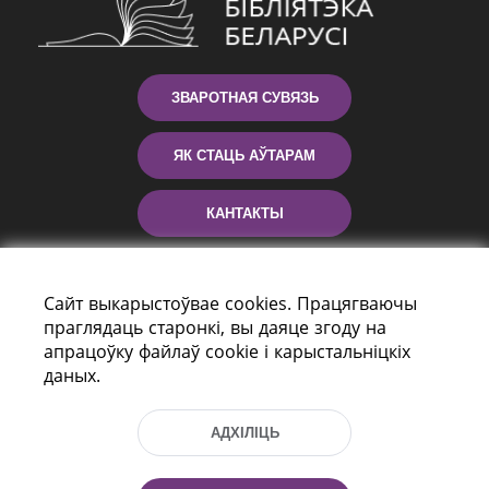
ЗВАРОТНАЯ СУВЯЗЬ
ЯК СТАЦЬ АЎТАРАМ
КАНТАКТЫ
ДАПАМОГА
Сайт выкарыстоўвае cookies. Працягваючы
праглядаць старонкі, вы даяце згоду на
апрацоўку файлаў cookie і карыстальніцкіх
даных.
АДХІЛІЦЬ
праспект Незалежнасці 116