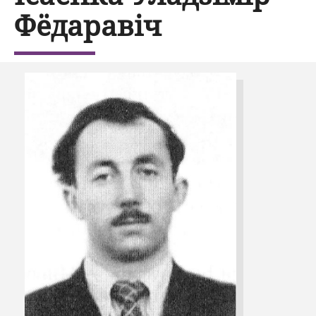
Фёдаравіч