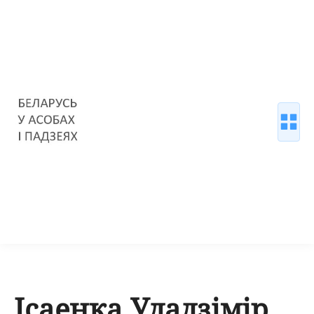
Ісаенка Уладзімір