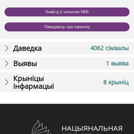
Знайсці ў каталозе НББ
Паведаміць пра памылку
Даведка
4062 сімвалы
Выявы
1 выява
Крыніцы
8 крыніц
інфармацыі