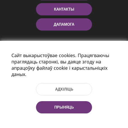
КАНТАКТЫ
ДАПАМОГА
Сайт выкарыстоўвае cookies. Працягваючы
праглядаць старонкі, вы даяце згоду на
апрацоўку файлаў cookie і карыстальніцкіх
даных.
праспект Незалежнасці 116
г. Мiнск, Рэспубліка Беларусь, 220114
АДХІЛІЦЬ
Тэл.: (+375 17) 368 37 37, Факс: (+375 17)
368 97 06
Эл. пошта: inbox@nlb.by
ПРЫНЯЦЬ