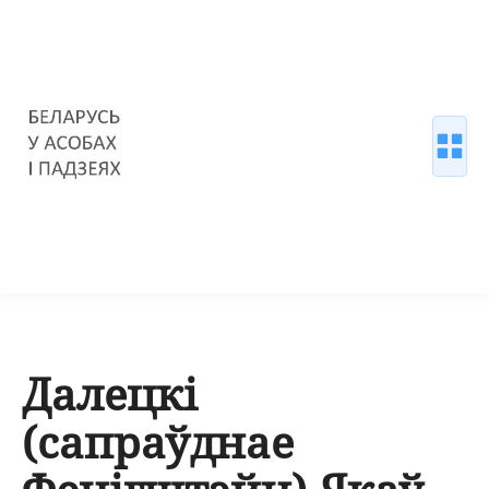
Далецкі
(сапраўднае