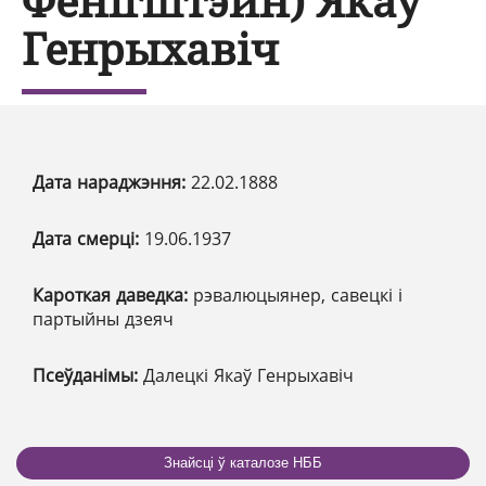
Фенігштэйн) Якаў
Генрыхавіч
Дата нараджэння:
22.02.1888
Дата смерці:
19.06.1937
Кароткая даведка:
рэвалюцыянер, савецкі і
партыйны дзеяч
Псеўданімы:
Далецкі Якаў Генрыхавіч
Знайсці ў каталозе НББ