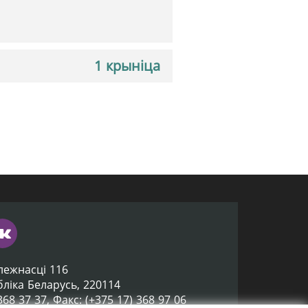
1 крыніца
лежнасці 116
убліка Беларусь, 220114
 368 37 37, Факс: (+375 17) 368 97 06