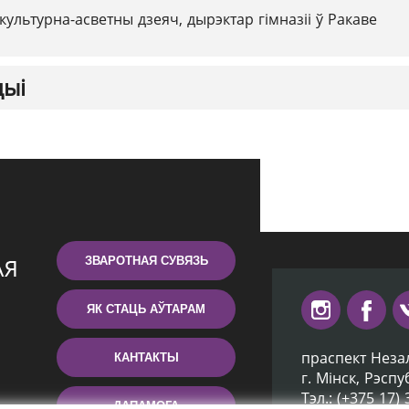
культурна-асветны дзеяч, дырэктар гімназіі ў Ракаве
цыі
ЗВАРОТНАЯ СУВЯЗЬ
ЯК СТАЦЬ АЎТАРАМ
праспект Неза
КАНТАКТЫ
г. Мiнск, Рэсп
Тэл.: (+375 17)
ДАПАМОГА