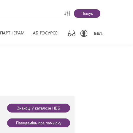
Пошук
ПАРТНЁРАМ
АБ РЭСУРСЕ
БЕЛ.
Знайсці ў каталозе НББ
Паведаміць пра памылку