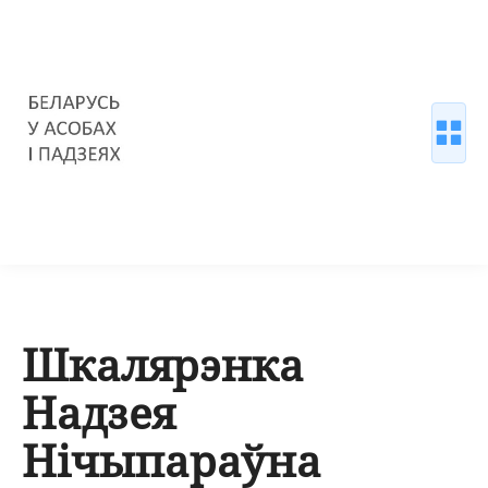
Шкалярэнка
Надзея
Нічыпараўна