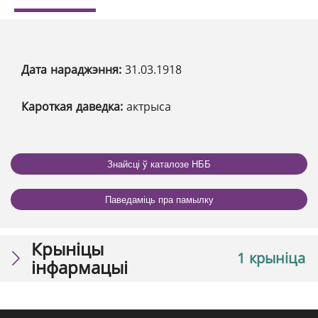
Дата нараджэння:
31.03.1918
Кароткая даведка:
актрыса
Знайсці ў каталозе НББ
Паведаміць пра памылку
Крыніцы
1 крыніца
інфармацыі