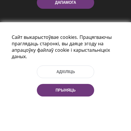
ДАПАМОГА
Сайт выкарыстоўвае cookies. Працягваючы
праглядаць старонкі, вы даяце згоду на
апрацоўку файлаў cookie і карыстальніцкіх
даных.
праспект Незалежнасці 116
г. Мiнск, Рэспубліка Беларусь, 220114
Тэл.: (+375 17) 368 37 37, Факс: (+375 17)
АДХІЛІЦЬ
368 97 06
Эл. пошта: inbox@nlb.by
ПРЫНЯЦЬ
Усе правы абаронены:
«Нацыянальная бібліятэка
Беларусі» 2006 — 2026
Распрацоўка сайта:
mrsoft.by