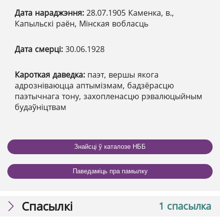
Дата нараджэння:
28.07.1905 Каменка, в.,
Капыльскі раён, Мінская вобласць
Дата смерці:
30.06.1928
Кароткая даведка:
паэт, вершы якога
адрозніваюцца аптымізмам, бадзёрасцю
паэтычнага тону, захопленасцю рэвалюцыйным
будаўніцтвам
Знайсці ў каталозе НББ
Паведаміць пра памылку
Спасылкі
1 спасылка