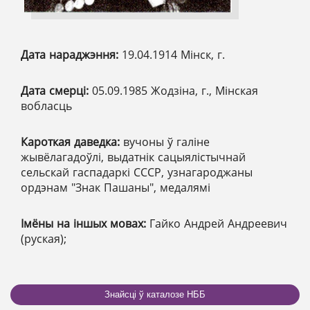
Дата нараджэння:
19.04.1914 Мінск, г.
Дата смерці:
05.09.1985 Жодзіна, г., Мінская
вобласць
Кароткая даведка:
вучоны ў галіне
жывёлагадоўлі, выдатнік сацыялістычнай
сельскай гаспадаркі СССР, узнагароджаны
ордэнам "Знак Пашаны", медалямі
Імёны на іншых мовах:
Гайко Андрей Андреевич
(руская);
Знайсці ў каталозе НББ