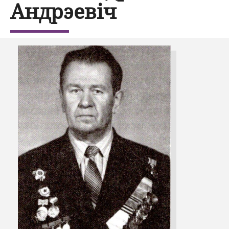
Андрэевіч