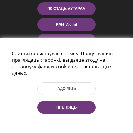
ЯК СТАЦЬ АЎТАРАМ
КАНТАКТЫ
ДАПАМОГА
Сайт выкарыстоўвае cookies. Працягваючы
праглядаць старонкі, вы даяце згоду на
апрацоўку файлаў cookie і карыстальніцкіх
даных.
АДХІЛІЦЬ
праспект Незалежнасці 116
г. Мiнск, Рэспубліка Беларусь, 220114
ПРЫНЯЦЬ
Тэл.: (+375 17) 368 37 37, Факс: (+375 17)
368 97 06
Эл. пошта: inbox@nlb.by