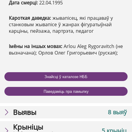
Дата смерці:
22.04.1995
Кароткая даведка:
жывапісец, які працаваў у
станковым жывапісе ў жанрах фігуратыўнай
карціны, пейзажа, партрэта, педагог
Імёны на іншых мовах:
Arlou Aleg Rygoravitch (не
вызначана); Орлов Олег Григорьевич (руская);
Знайсці ў каталозе НББ
Паведаміць пра памылку
Выявы
8 выяў
Крыніцы
5 крыніц