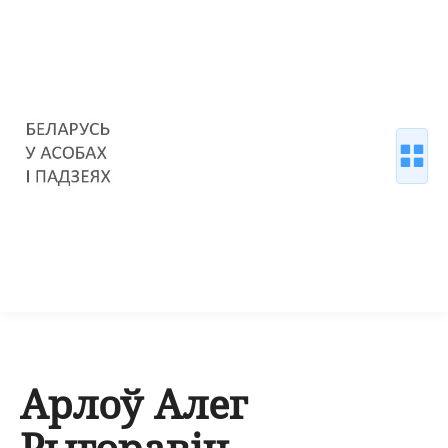
Арлоў Алег
Рыгоравіч