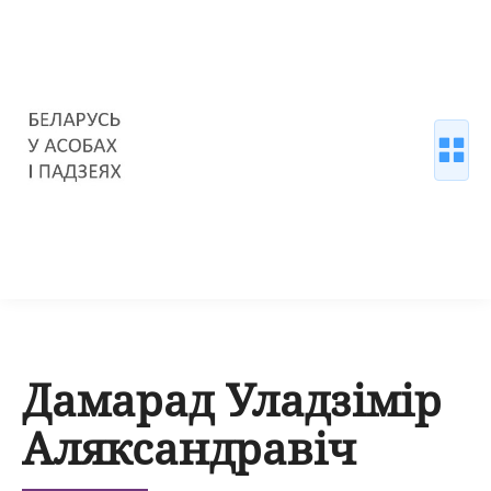
Дамарад Уладзімір
Аляксандравіч