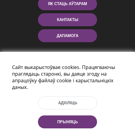
ЯК СТАЦЬ АЎТАРАМ
КАНТАКТЫ
ДАПАМОГА
Сайт выкарыстоўвае cookies. Працягваючы
праглядаць старонкі, вы даяце згоду на
апрацоўку файлаў cookie і карыстальніцкіх
даных.
праспект Незалежнасці 116
г. Мiнск, Рэспубліка Беларусь, 220114
АДХІЛІЦЬ
Тэл.: (+375 17) 368 37 37, Факс: (+375 17)
368 97 06
Эл. пошта: inbox@nlb.by
ПРЫНЯЦЬ