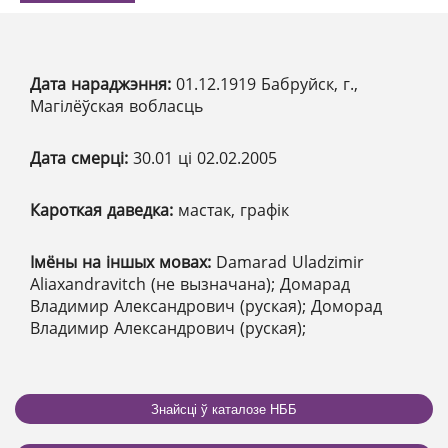
Дата нараджэння:
01.12.1919 Бабруйск, г.,
Магілёўская вобласць
Дата смерці:
30.01 ці 02.02.2005
Кароткая даведка:
мастак, графік
Імёны на іншых мовах:
Damarad Uladzimir
Aliaxandravitch (не вызначана); Домарад
Владимир Александрович (руская); Доморад
Владимир Александрович (руская);
Знайсці ў каталозе НББ