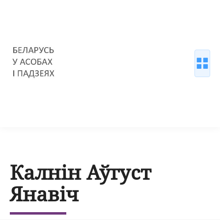
Калнін Аўгуст
Янавіч