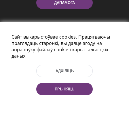
ДАПАМОГА
Сайт выкарыстоўвае cookies. Працягваючы
праглядаць старонкі, вы даяце згоду на
апрацоўку файлаў cookie і карыстальніцкіх
даных.
праспект Незалежнасці 116
г. Мiнск, Рэспубліка Беларусь, 220114
Тэл.: (+375 17) 368 37 37, Факс: (+375 17)
АДХІЛІЦЬ
368 97 06
Эл. пошта: inbox@nlb.by
ПРЫНЯЦЬ
Усе правы абаронены:
«Нацыянальная бібліятэка
Беларусі» 2006 — 2026
Распрацоўка сайта:
mrsoft.by