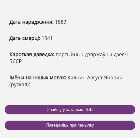
Дата нараджэння:
1889
Дата смерці:
1941
Кароткая даведка:
партыйны і дзяржаўны дзеяч
БССР
Імёны на іншых мовах:
Калнин Август Янович
(руская);
Знайсці ў каталозе НББ
Паведаміць пра памылку