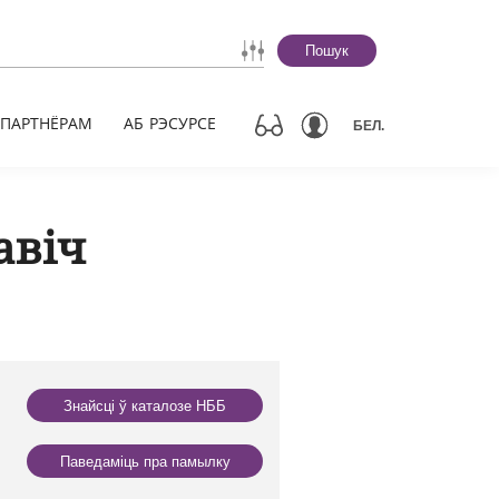
Пошук
ПАРТНЁРАМ
АБ РЭСУРСЕ
БЕЛ.
авіч
Знайсці ў каталозе НББ
Паведаміць пра памылку