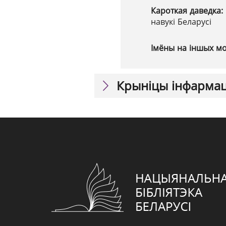
Кароткая даведка:
навукі Беларусі
Імёны на іншых м
Крыніцы інфарма