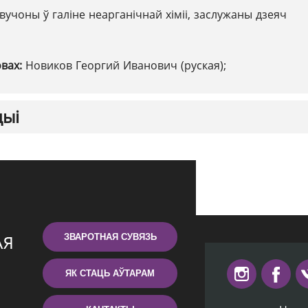
вучоны ў галіне неарганічнай хіміі, заслужаны дзеяч
овах:
Новиков Георгий Иванович (руская);
цыі
ЗВАРОТНАЯ СУВЯЗЬ
ЯК СТАЦЬ АЎТАРАМ