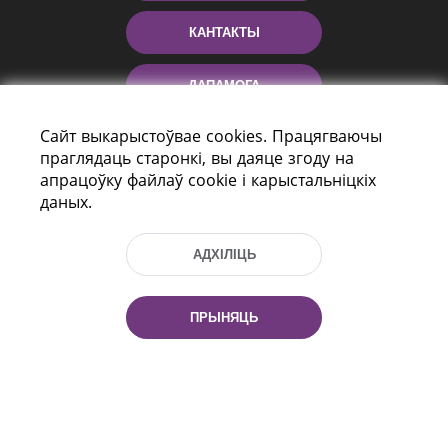
КАНТАКТЫ
ДАПАМОГА
Сайт выкарыстоўвае cookies. Працягваючы
праглядаць старонкі, вы даяце згоду на
апрацоўку файлаў cookie і карыстальніцкіх
даных.
АДХІЛІЦЬ
праспект Незалежнасці 116
г. Мiнск, Рэспубліка Беларусь, 220114
ПРЫНЯЦЬ
Тэл.: (+375 17) 368 37 37, Факс: (+375 17)
368 97 06
Эл. пошта: inbox@nlb.by