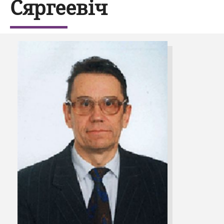
Сяргеевіч