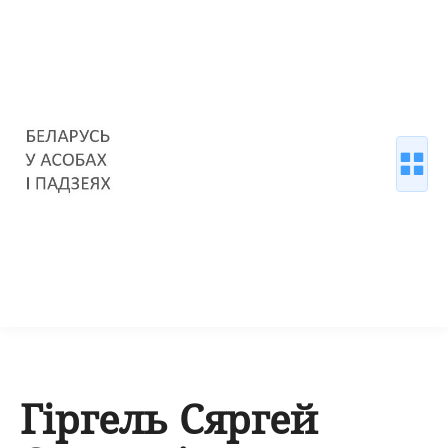
Гіргель Сяргей