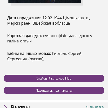
Дата нараджэння:
12.02.1944 Цімошкава, в.,
Мёрскі раён, Віцебская вобласць
Кароткая даведка:
вучоны-фізік, даследчык у
галіне оптыкі
Імёны на іншых мовах:
Гиргель Сергей
Сергеевич (руская);
Знайсці ў каталозе НББ
Паведаміць пра памылку
Выявы
1 выява