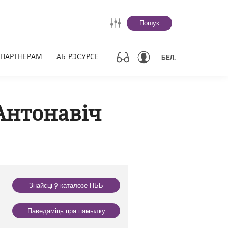
Пошук
ПАРТНЁРАМ
АБ РЭСУРСЕ
БЕЛ.
Антонавіч
Знайсці ў каталозе НББ
Паведаміць пра памылку