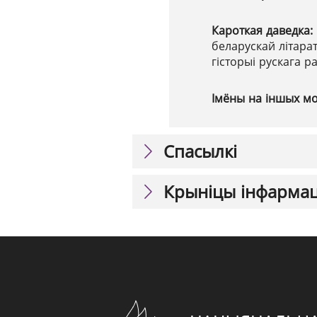
Кароткая даведка:
беларускай літарат
гісторыі рускага р
Імёны на іншых м
Спасылкі
Крыніцы інфарма