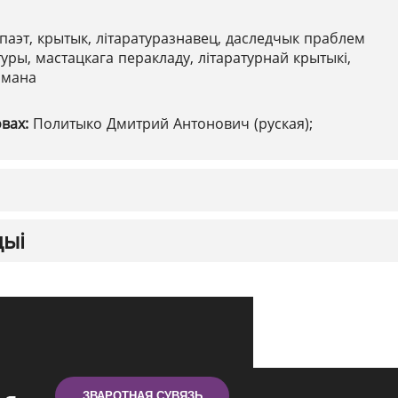
паэт, крытык, літаратуразнавец, даследчык праблем
уры, мастацкага перакладу, літаратурнай крытыкі,
амана
овах:
Политыко Дмитрий Антонович (руская);
цыі
ЗВАРОТНАЯ СУВЯЗЬ