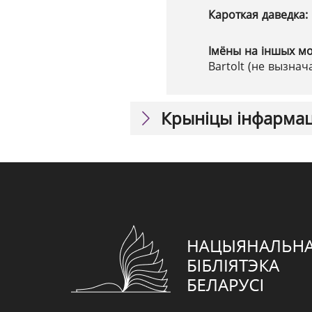
Кароткая даведка:
Імёны на іншых м
Bartolt (не вызнач
Крыніцы інфарма