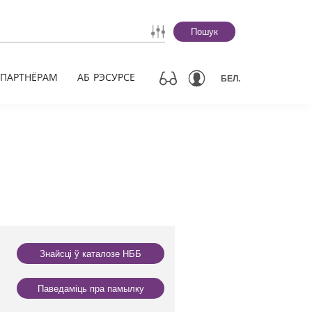
Пошук
ПАРТНЁРАМ
АБ РЭСУРСЕ
БЕЛ.
Знайсці ў каталозе НББ
Паведаміць пра памылку