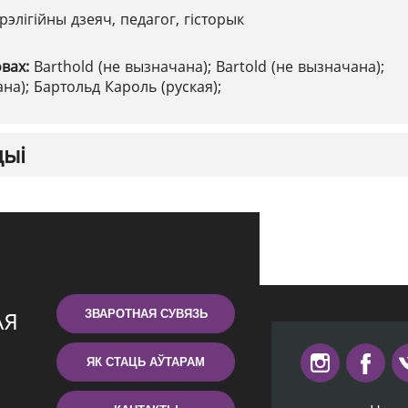
рэлігійны дзеяч, педагог, гісторык
овах:
Barthold (не вызначана); Bartold (не вызначана);
ана); Бартольд Кароль (руская);
цыі
ЗВАРОТНАЯ СУВЯЗЬ
ЯК СТАЦЬ АЎТАРАМ