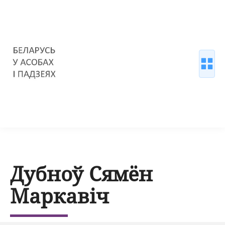
Дубноў Сямён
Маркавіч