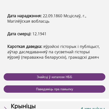
Дата нараджэння:
22.09.1860 Мсціслаў, г.,
Магілёўская вобласць
Дата смерці:
12.1941
Кароткая даведка:
яўрэйскі гісторык і публіцыст,
аўтар даследаванняў па сусветнай гісторыі
яўрэяў (пераважна беларускіх), грамадскі дзеяч
Знайсці ў каталозе НББ
Паведаміць пра памылку
Крыніцы