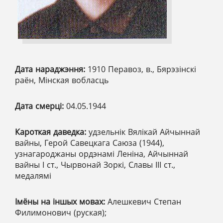
Дата нараджэння:
1910 Перавоз, в., Бярэзінскі
раён, Мінская вобласць
Дата смерці:
04.05.1944
Кароткая даведка:
удзельнік Вялікай Айчыннай
вайны, Герой Савецкага Саюза (1944),
узнагароджаны ордэнамі Леніна, Айчыннай
вайны І ст., Чырвонай Зоркі, Славы ІІІ ст.,
медалямі
Імёны на іншых мовах:
Алешкевич Степан
Филимонович (руская);