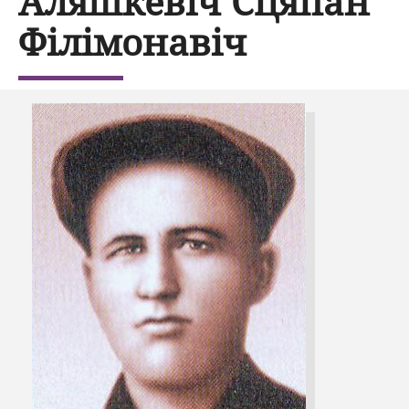
Аляшкевіч Сцяпан
Філімонавіч