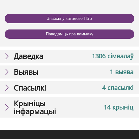
Знайсці ў каталозе НББ
Паведаміць пра памылку
Даведка
1306 сімвалаў
Выявы
1 выява
Спасылкі
4 спасылкі
Крыніцы
14 крыніц
інфармацыі