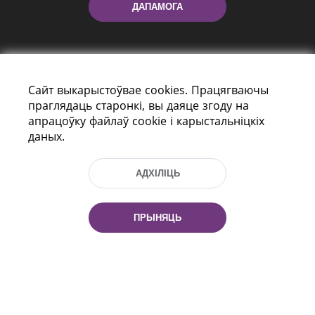
ДАПАМОГА
Сайт выкарыстоўвае cookies. Працягваючы
праглядаць старонкі, вы даяце згоду на
апрацоўку файлаў cookie і карыстальніцкіх
даных.
праспект Незалежнасці 116
г. Мiнск, Рэспубліка Беларусь, 220114
Тэл.: (+375 17) 368 37 37, Факс: (+375 17)
АДХІЛІЦЬ
368 97 06
Эл. пошта: inbox@nlb.by
ПРЫНЯЦЬ
Усе правы абаронены:
«Нацыянальная бібліятэка
Беларусі» 2006 — 2026
Распрацоўка сайта:
mrsoft.by