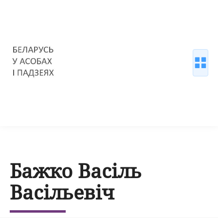
Бажко Васіль
Васільевіч