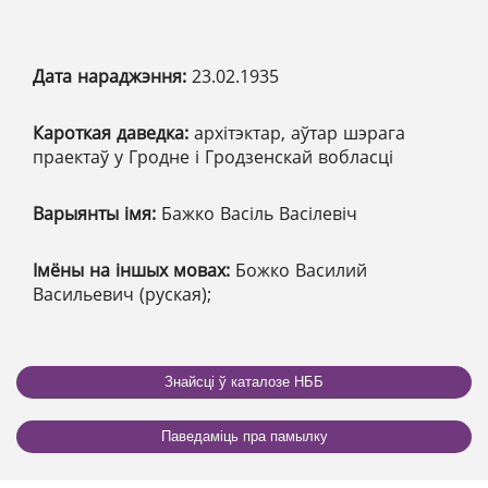
Дата нараджэння:
23.02.1935
Кароткая даведка:
архітэктар, аўтар шэрага
праектаў у Гродне і Гродзенскай вобласці
Варыянты імя:
Бажко Васіль Васілевіч
Імёны на іншых мовах:
Божко Василий
Васильевич (руская);
Знайсці ў каталозе НББ
Паведаміць пра памылку