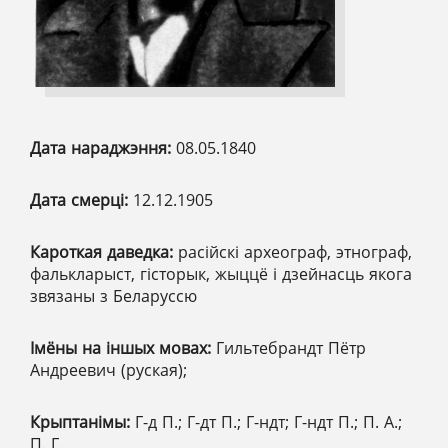
Дата нараджэння:
08.05.1840
Дата смерці:
12.12.1905
Кароткая даведка:
расійскі археограф, этнограф,
фалькларыст, гісторык, жыццё і дзейнасць якога
звязаны з Беларуссю
Імёны на іншых мовах:
Гильтебрандт Пётр
Андреевич (руская);
Крыптанімы:
Г-д П.; Г-дт П.; Г-ндт; Г-ндт П.; П. А.;
П. Г.