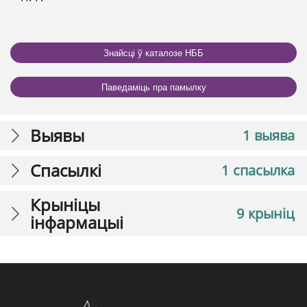
Знайсці ў каталозе НББ
Паведаміць пра памылку
Выявы
1 выява
Спасылкі
1 спасылка
Крыніцы
9 крыніц
інфармацыі