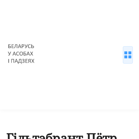
Гільтэбрант Пётр