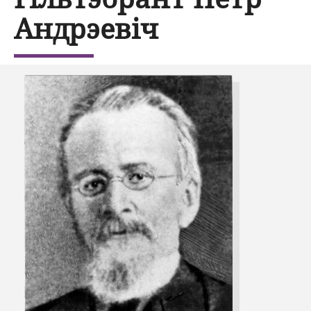
Андрэевіч