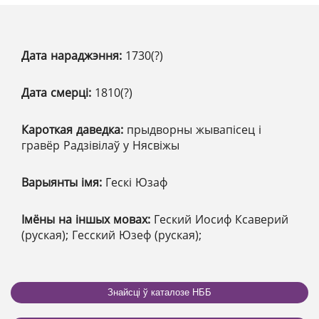
Дата нараджэння:
1730(?)
Дата смерці:
1810(?)
Кароткая даведка:
прыдворны жывапісец і
гравёр Радзівілаў у Нясвіжы
Варыянты імя:
Гескі Юзаф
Імёны на іншых мовах:
Геский Иосиф Ксаверий
(руская); Гесский Юзеф (руская);
Знайсці ў каталозе НББ