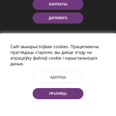
КАНТАКТЫ
ДАПАМОГА
Сайт выкарыстоўвае cookies. Працягваючы
праглядаць старонкі, вы даяце згоду на
апрацоўку файлаў cookie і карыстальніцкіх
даных.
праспект Незалежнасці 116
г. Мiнск, Рэспубліка Беларусь, 220114
АДХІЛІЦЬ
Тэл.: (+375 17) 368 37 37, Факс: (+375 17)
368 97 06
Эл. пошта: inbox@nlb.by
ПРЫНЯЦЬ
Усе правы абаронены: