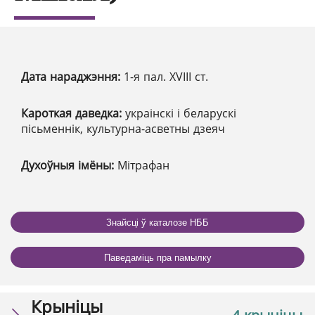
Дата нараджэння:
1-я пал. XVІІІ ст.
Кароткая даведка:
украінскі і беларускі
пісьменнік, культурна-асветны дзеяч
Духоўныя імёны:
Мітрафан
Знайсці ў каталозе НББ
Паведаміць пра памылку
Крыніцы