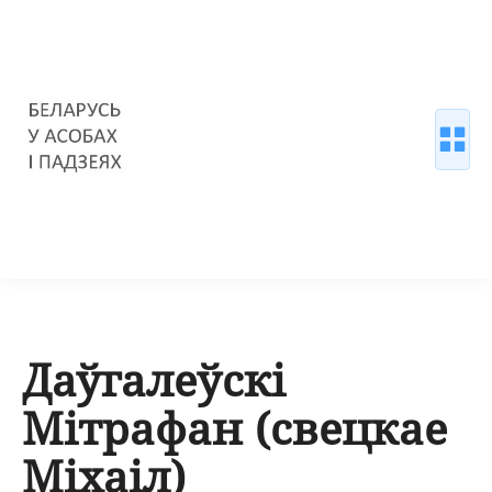
Даўгалеўскі
Мітрафан (свецкае
Міхаіл)