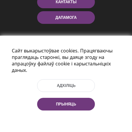
КАНТАКТЫ
ДАПАМОГА
Сайт выкарыстоўвае cookies. Працягваючы
праглядаць старонкі, вы даяце згоду на
апрацоўку файлаў cookie і карыстальніцкіх
даных.
праспект Незалежнасці 116
г. Мiнск, Рэспубліка Беларусь, 220114
АДХІЛІЦЬ
Тэл.: (+375 17) 368 37 37, Факс: (+375 17)
368 97 06
Эл. пошта: inbox@nlb.by
ПРЫНЯЦЬ
Усе правы абаронены: