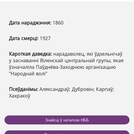
Дата нараджэння:
1860
Дата смерці:
1927
Кароткая даведка:
нарадаволец, які ўдзельнічаў
у заснаванні Віленскай цэнтральнай групы, якая
ўзначаліла Паўднёва-Заходнюю арганізацыю
"Народнай волі"
Псеўданімы:
Аляксандраў; Дубровін; Карпаў;
Хахракоў
Знайсці ў каталозе НББ