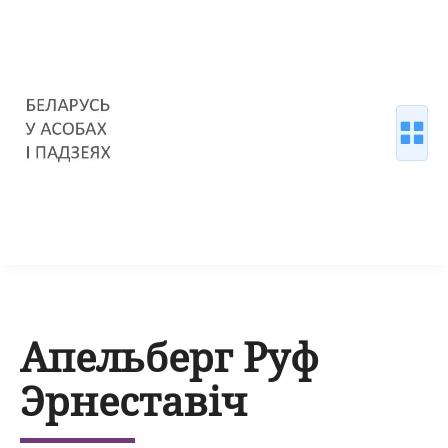
Апельберг Руф
Эрнеставіч