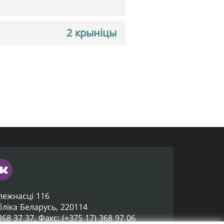
2 крыніцы
лежнасці 116
убліка Беларусь, 220114
 368 37 37, Факс: (+375 17) 368 97 06