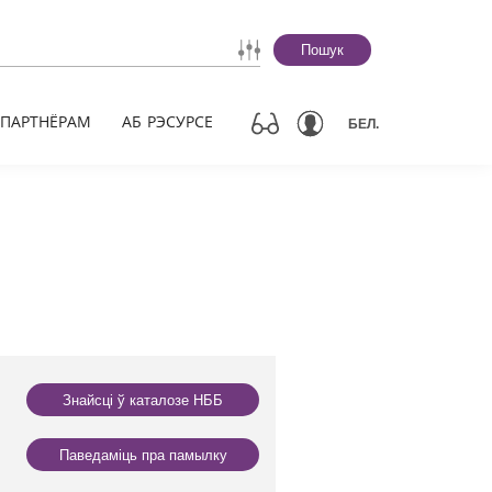
Пошук
ПАРТНЁРАМ
АБ РЭСУРСЕ
БЕЛ.
Знайсці ў каталозе НББ
Паведаміць пра памылку