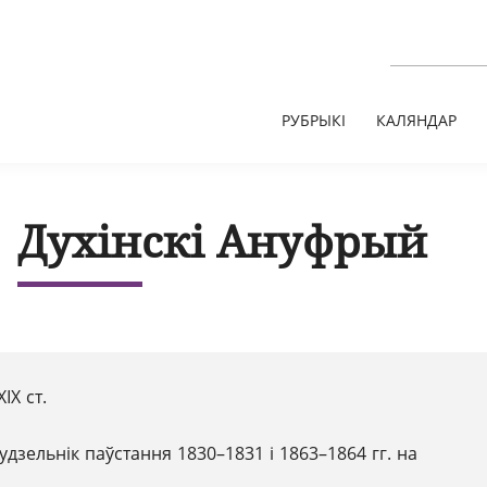
РУБРЫКІ
КАЛЯНДАР
Духінскі Ануфрый
XІX ст.
удзельнік паўстання 1830–1831 і 1863–1864 гг. на