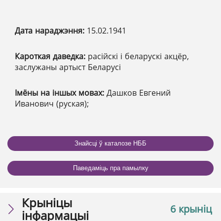
Дата нараджэння:
15.02.1941
Кароткая даведка:
расійскі і беларускі акцёр,
заслужаны артыст Беларусі
Імёны на іншых мовах:
Дашков Евгений
Иванович (руская);
Знайсці ў каталозе НББ
Паведаміць пра памылку
Крыніцы
6 крыніц
інфармацыі