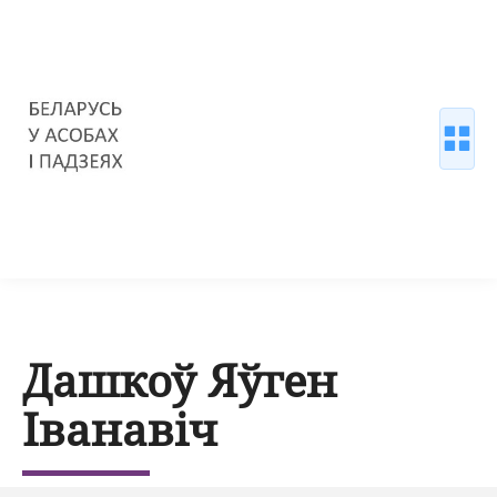
Дашкоў Яўген
Іванавіч