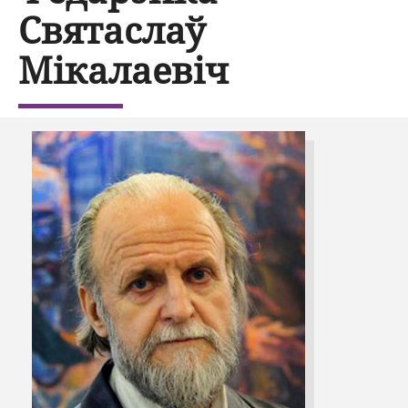
Святаслаў
Мікалаевіч