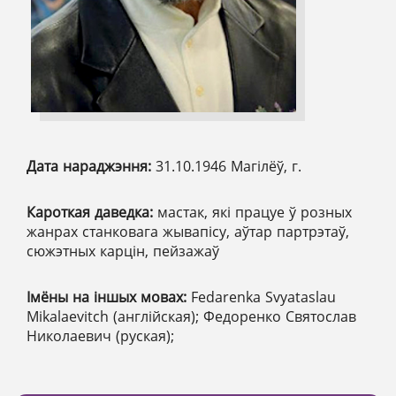
Дата нараджэння:
31.10.1946 Магілёў, г.
Кароткая даведка:
мастак, які працуе ў розных
жанрах станковага жывапісу, аўтар партрэтаў,
сюжэтных карцін, пейзажаў
Імёны на іншых мовах:
Fedarenka Svyataslau
Mikalaevitch (англійская); Федоренко Святослав
Николаевич (руская);