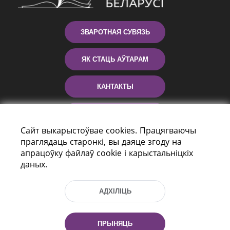
ЗВАРОТНАЯ СУВЯЗЬ
ЯК СТАЦЬ АЎТАРАМ
КАНТАКТЫ
ДАПАМОГА
Сайт выкарыстоўвае cookies. Працягваючы
праглядаць старонкі, вы даяце згоду на
апрацоўку файлаў cookie і карыстальніцкіх
даных.
АДХІЛІЦЬ
праспект Незалежнасці 116
г. Мiнск, Рэспубліка Беларусь, 220114
ПРЫНЯЦЬ