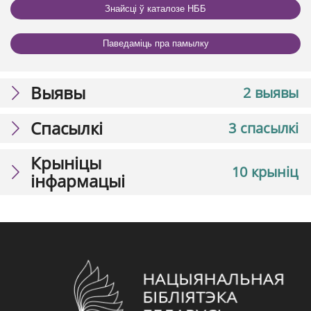
Знайсці ў каталозе НББ
Паведаміць пра памылку
Выявы
2 выявы
Спасылкі
3 спасылкі
Крыніцы
10 крыніц
інфармацыі