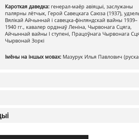
Кароткая даведка:
генерал-маёр авіяцыі, заслужаны
палярны лётчык, Герой Савецкага Саюза (1937), удзел
Вялікай Айчыннай і савецка-фінляндскай вайны 1939–
1940 гг., кавалер ордэнаў Леніна, Чырвонага Сцяга,
Айчыннай вайны І ступені, Працоўнага Чырвонага Сця
Чырвонай Зоркі
Імёны на іншых мовах:
Мазурук Илья Павлович (руска
цыі