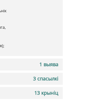
ьнік
га,
я);
1 выява
3 спасылкі
13 крыніц