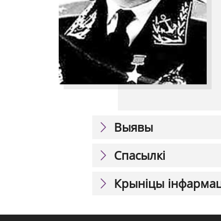
Выявы
Спасылкі
Крыніцы інфарма