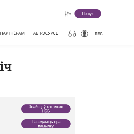
Пошук
ПАРТНЁРАМ
АБ РЭСУРСЕ
БЕЛ.
іч
Знайсці ў каталозе
НББ
Паведаміць пра
памылку