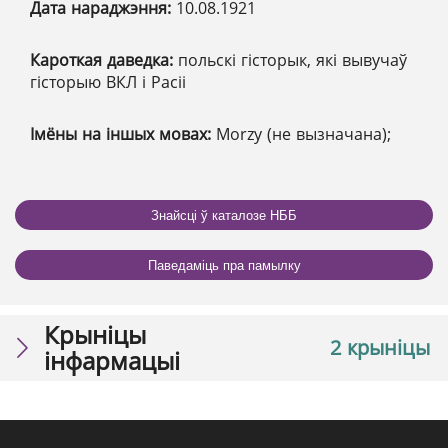
Дата нараджэння:
10.08.1921
Кароткая даведка:
польскі гісторык, які вывучаў
гісторыю ВКЛ і Расіі
Імёны на іншых мовах:
Morzy (не вызначана);
Знайсці ў каталозе НББ
Паведаміць пра памылку
Крыніцы
2 крыніцы
інфармацыі