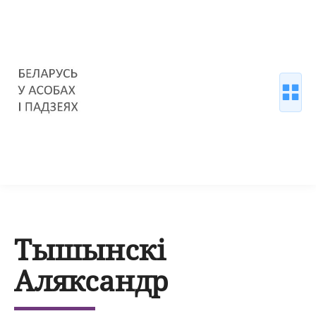
Тышынскі
Аляксандр