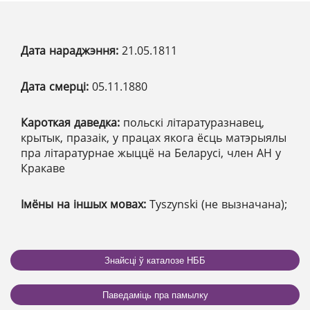
Дата нараджэння:
21.05.1811
Дата смерці:
05.11.1880
Кароткая даведка:
польскі літаратуразнавец,
крытык, празаік, у працах якога ёсць матэрыялы
пра літаратурнае жыццё на Беларусі, член АН у
Кракаве
Імёны на іншых мовах:
Tyszynski (не вызначана);
Знайсці ў каталозе НББ
Паведаміць пра памылку