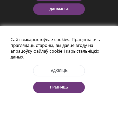
ДАПАМОГА
Сайт выкарыстоўвае cookies. Працягваючы
праглядаць старонкі, вы даяце згоду на
апрацоўку файлаў cookie і карыстальніцкіх
даных.
праспект Незалежнасці 116
г. Мiнск, Рэспубліка Беларусь, 220114
Тэл.: (+375 17) 368 37 37, Факс: (+375 17)
АДХІЛІЦЬ
368 97 06
Эл. пошта: inbox@nlb.by
ПРЫНЯЦЬ
Усе правы абаронены:
«Нацыянальная бібліятэка
Беларусі» 2006 — 2026