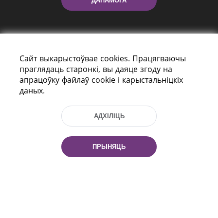
ДАПАМОГА
Сайт выкарыстоўвае cookies. Працягваючы
праглядаць старонкі, вы даяце згоду на
апрацоўку файлаў cookie і карыстальніцкіх
даных.
праспект Незалежнасці 116
г. Мiнск, Рэспубліка Беларусь, 220114
Тэл.: (+375 17) 368 37 37, Факс: (+375 17)
АДХІЛІЦЬ
368 97 06
Эл. пошта: inbox@nlb.by
ПРЫНЯЦЬ
Усе правы абаронены:
«Нацыянальная бібліятэка
Беларусі» 2006 — 2026
Распрацоўка сайта:
mrsoft.by