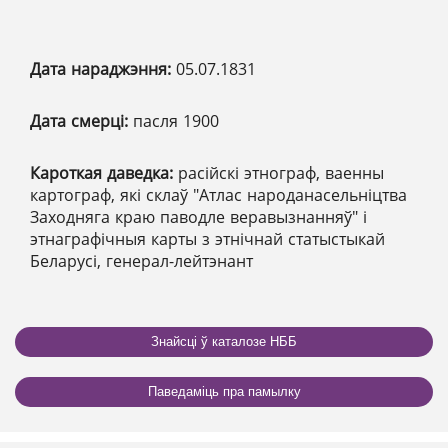
Дата нараджэння:
05.07.1831
Дата смерці:
пасля 1900
Кароткая даведка:
расійскі этнограф, ваенны
картограф, які склаў "Атлас народанасельніцтва
Заходняга краю паводле веравызнанняў" і
этнаграфічныя карты з этнічнай статыстыкай
Беларусі, генерал-лейтэнант
Знайсці ў каталозе НББ
Паведаміць пра памылку