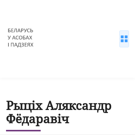
Рыціх Аляксандр
Фёдаравіч