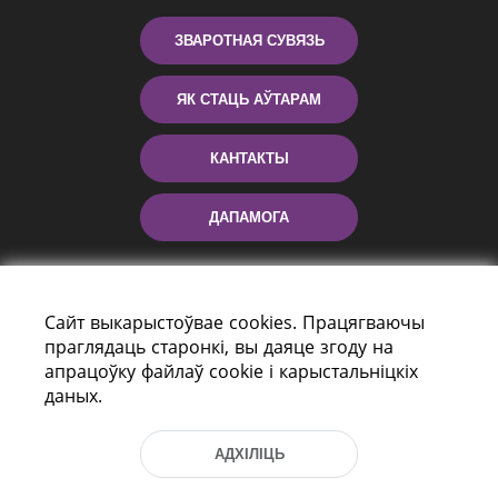
ЗВАРОТНАЯ СУВЯЗЬ
ЯК СТАЦЬ АЎТАРАМ
КАНТАКТЫ
ДАПАМОГА
Сайт выкарыстоўвае cookies. Працягваючы
праглядаць старонкі, вы даяце згоду на
апрацоўку файлаў cookie і карыстальніцкіх
даных.
праспект Незалежнасці 116
г. Мiнск, Рэспубліка Беларусь, 220114
АДХІЛІЦЬ
Тэл.: (+375 17) 368 37 37, Факс: (+375 17)