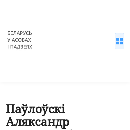
Паўлоўскі
Аляксандр