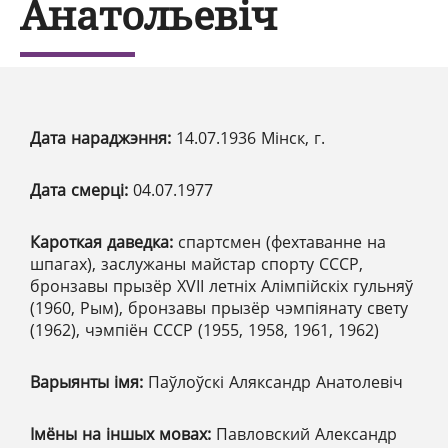
Анатольевіч
Дата нараджэння:
14.07.1936 Мінск, г.
Дата смерці:
04.07.1977
Кароткая даведка:
спартсмен (фехтаванне на
шпагах), заслужаны майстар спорту СССР,
бронзавы прызёр ХVІІ летніх Алімпійскіх гульняў
(1960, Рым), бронзавы прызёр чэмпіянату свету
(1962), чэмпіён СССР (1955, 1958, 1961, 1962)
Варыянты імя:
Паўлоўскі Аляксандр Анатолевіч
Імёны на іншых мовах:
Павловский Александр