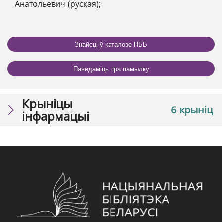
Анатольевич (руская);
Знайсці ў каталозе НББ
Паведаміць пра памылку
Крыніцы
6 крыніц
інфармацыі