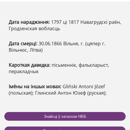
Дата нараджэння:
1797 ці 1817 Навагрудскі раён,
Гродзенская вобласць
Дата смерці:
30.06.1866 Вільня, г. (цяпер г.
Вільнюс, Літва)
Кароткая даведка:
пісьменнік, фалькларыст,
перакладчык
Імёны на іншых мовах:
Gliński Antoni Józef
(польская); Глинский Антон Юзеф (руская);
Знайсці ў каталозе НББ