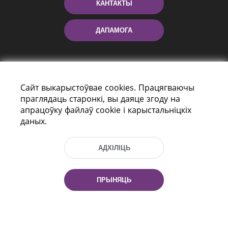
КАНТАКТЫ
ДАПАМОГА
Сайт выкарыстоўвае cookies. Працягваючы
праглядаць старонкі, вы даяце згоду на
апрацоўку файлаў cookie і карыстальніцкіх
даных.
праспект Незалежнасці 116
г. Мiнск, Рэспубліка Беларусь, 220114
АДХІЛІЦЬ
Тэл.: (+375 17) 368 37 37, Факс: (+375 17)
368 97 06
Эл. пошта: inbox@nlb.by
ПРЫНЯЦЬ
Усе правы абаронены: