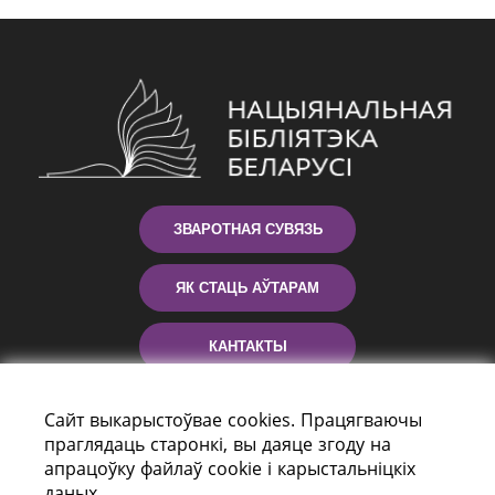
ЗВАРОТНАЯ СУВЯЗЬ
ЯК СТАЦЬ АЎТАРАМ
КАНТАКТЫ
ДАПАМОГА
Сайт выкарыстоўвае cookies. Працягваючы
праглядаць старонкі, вы даяце згоду на
апрацоўку файлаў cookie і карыстальніцкіх
даных.