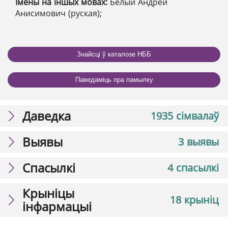
Імёны на іншых мовах:
Белый Андрей
Анисимович (руская);
Знайсці ў каталозе НББ
Паведаміць пра памылку
Даведка
1935 сімвалаў
Выявы
3 выявы
Спасылкі
4 спасылкі
Крыніцы
18 крыніц
інфармацыі