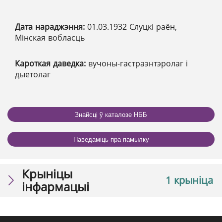
Дата нараджэння:
01.03.1932 Слуцкі раён,
Мінская вобласць
Кароткая даведка:
вучоны-гастраэнтэролаг і
дыетолаг
Знайсці ў каталозе НББ
Паведаміць пра памылку
Крыніцы
1 крыніца
інфармацыі