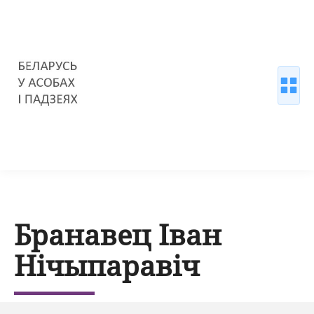
Бранавец Іван
Нічыпаравіч