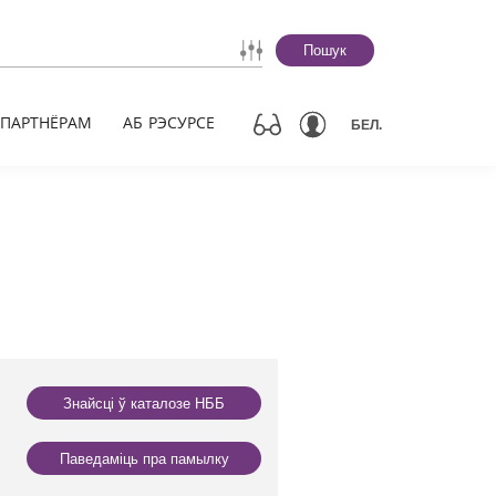
Пошук
ПАРТНЁРАМ
АБ РЭСУРСЕ
БЕЛ.
Знайсці ў каталозе НББ
Паведаміць пра памылку