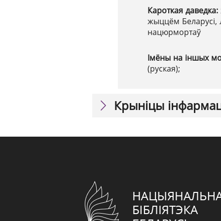
Кароткая даведка:
жыццём Беларусі, 
нацюрмортаў
Імёны на іншых м
(руская);
Крыніцы інфарма