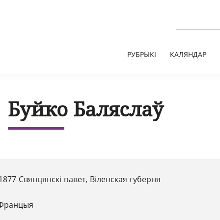
РУБРЫКІ
КАЛЯНДАР
Буйко Баляслаў
1877 Свянцянскі павет, Віленская губерня
 Францыя