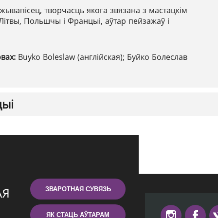
жывапісец, творчасць якога звязана з мастацкім
Літвы, Польшчы і Францыі, аўтар пейзажаў і
овах:
Buyko Boleslaw (англійская); Буйко Болеслав
цыі
ЗВАРОТНАЯ СУВЯЗЬ
ЯК СТАЦЬ АЎТАРАМ