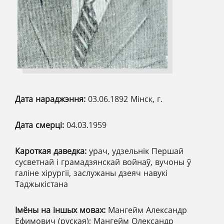
Дата нараджэння:
03.06.1892 Мінск, г.
Дата смерці:
04.03.1959
Кароткая даведка:
урач, удзельнік Першай
сусветнай і грамадзянскай войнаў, вучоны ў
галіне хірургіі, заслужаны дзеяч навукі
Таджыкістана
Імёны на іншых мовах:
Мангейм Александр
Ефимович (руская); Мангейм Олександр