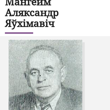
Мангейм
Аляксандр
Яўхімавіч