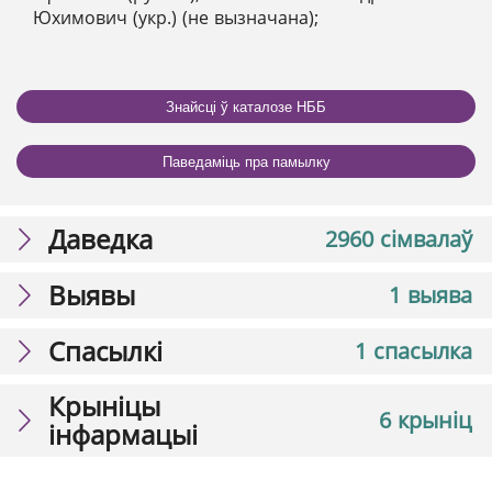
Юхимович (укр.) (не вызначана);
Знайсці ў каталозе НББ
Паведаміць пра памылку
Даведка
2960 сімвалаў
Выявы
1 выява
Спасылкі
1 спасылка
Крыніцы
6 крыніц
інфармацыі