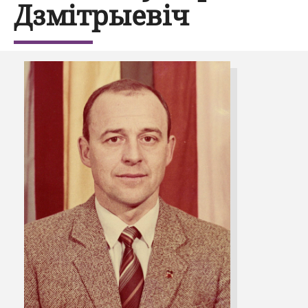
Дзмітрыевіч