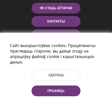
ЯК СТАЦЬ АЎТАРАМ
КАНТАКТЫ
ДАПАМОГА
Сайт выкарыстоўвае cookies. Працягваючы
праглядаць старонкі, вы даяце згоду на
апрацоўку файлаў cookie і карыстальніцкіх
даных.
АДХІЛІЦЬ
праспект Незалежнасці 116
г. Мiнск, Рэспубліка Беларусь, 220114
ПРЫНЯЦЬ
Тэл.: (+375 17) 368 37 37, Факс: (+375 17)
368 97 06
Эл. пошта: inbox@nlb.by