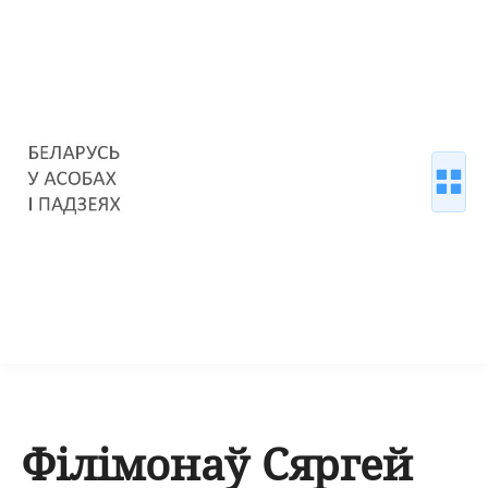
Філімонаў Сяргей