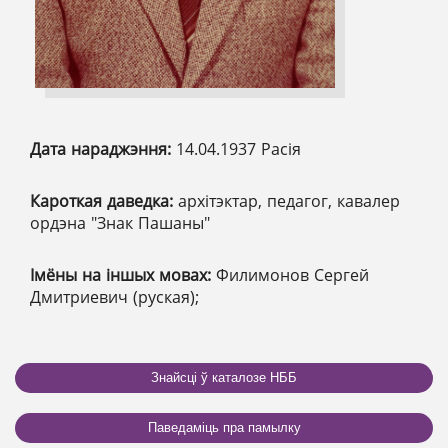
Дата нараджэння:
14.04.1937 Расія
Кароткая даведка:
архітэктар, педагог, кавалер
ордэна "Знак Пашаны"
Імёны на іншых мовах:
Филимонов Сергей
Дмитриевич (руская);
Знайсці ў каталозе НББ
Паведаміць пра памылку