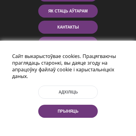
ЯК СТАЦЬ АЎТАРАМ
КАНТАКТЫ
ДАПАМОГА
Сайт выкарыстоўвае cookies. Працягваючы
праглядаць старонкі, вы даяце згоду на
апрацоўку файлаў cookie і карыстальніцкіх
даных.
АДХІЛІЦЬ
праспект Незалежнасці 116
г. Мiнск, Рэспубліка Беларусь, 220114
ПРЫНЯЦЬ
Тэл.: (+375 17) 368 37 37, Факс: (+375 17)
368 97 06
Эл. пошта: inbox@nlb.by