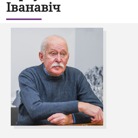
Іванавіч