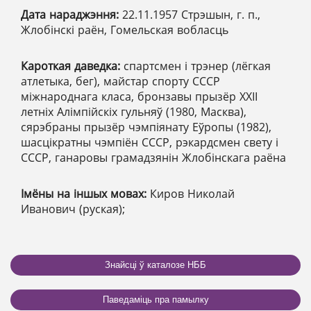
Дата нараджэння:
22.11.1957 Стрэшын, г. п.,
Жлобінскі раён, Гомельская вобласць
Кароткая даведка:
спартсмен і трэнер (лёгкая
атлетыка, бег), майстар спорту СССР
міжнароднага класа, бронзавы прызёр ХХІІ
летніх Алімпійскіх гульняў (1980, Масква),
сярэбраны прызёр чэмпіянату Еўропы (1982),
шасцікратны чэмпіён СССР, рэкардсмен свету і
СССР, ганаровы грамадзянін Жлобінскага раёна
Імёны на іншых мовах:
Киров Николай
Иванович (руская);
Знайсці ў каталозе НББ
Паведаміць пра памылку