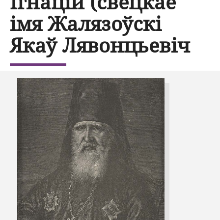
Ігнацій (свецкае
імя Жалязоўскі
Якаў Лявонцьевіч