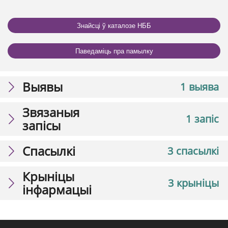
Знайсці ў каталозе НББ
Паведаміць пра памылку
Выявы
1 выява
Звязаныя
1 запіс
запісы
Спасылкі
3 спасылкі
Крыніцы
3 крыніцы
інфармацыі