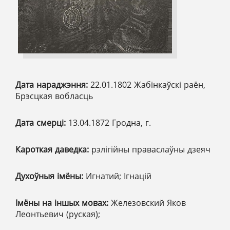
Дата нараджэння:
22.01.1802 Жабінкаўскі раён,
Брэсцкая вобласць
Дата смерці:
13.04.1872 Гродна, г.
Кароткая даведка:
рэлігійны праваслаўны дзеяч
Духоўныя імёны:
Игнатий; Ігнацій
Імёны на іншых мовах:
Железовский Яков
Леонтьевич (руская);